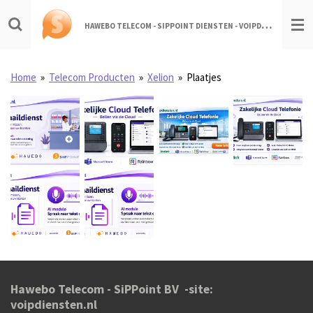
Ga
H
AWEBO TELECOM - SIPPOINT DIENSTEN - VOIPDIENSTEN.NL
direct
naar
de
hoofdinhoud
Home
»
Telecom Producten
»
Xelion
»
Plaatjes
Hawebo Telecom - SiPPoint BV -site:
voipdiensten.nl