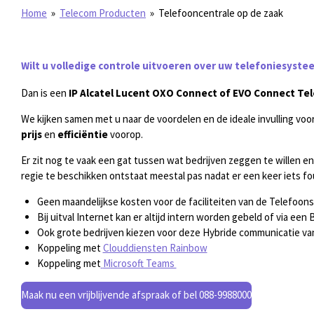
Home
»
Telecom Producten
»
Telefooncentrale op de zaak
Wilt u volledige controle uitvoeren over uw telefoniesyste
Dan is een
IP Alcatel Lucent OXO Connect of EVO Connect Te
We kijken samen met u naar de voordelen en de ideale invulling voor
prijs
en
efficiëntie
voorop.
Er zit nog te vaak een gat tussen wat bedrijven zeggen te willen e
regie te beschikken ontstaat meestal pas nadat er een keer iets fo
Geen maandelijkse kosten voor de faciliteiten van de Telefoon
Bij uitval Internet kan er altijd intern worden gebeld of via e
Ook grote bedrijven kiezen voor deze Hybride communicatie va
Koppeling met
Clouddiensten Rainbow
Koppeling met
Microsoft Teams
Maak nu een vrijblijvende afspraak of bel 088-9988000