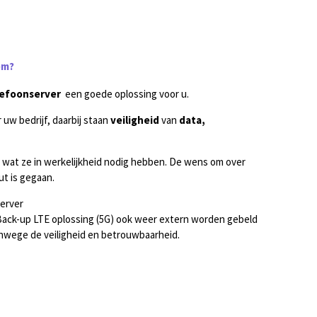
em?
lefoonserver
een goede oplossing voor u.
 uw bedrijf, daarbij
staan
veiligheid
van
data,
n wat ze in werkelijkheid nodig hebben. De wens om over
ut is gegaan.
server
en Back-up LTE oplossing (5G) ook weer extern worden gebeld
nwege de veiligheid en betrouwbaarheid.