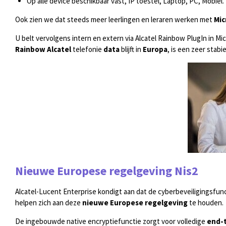
Op alle device beschikbaar vast, IP toestel, Laptop, PC, Mobiel.
Ook zien we dat steeds meer leerlingen en leraren werken met
Mic
U belt vervolgens intern en extern via Alcatel Rainbow PlugIn in Mi
Rainbow Alcatel
telefonie
data
blijft in
Europa
, is een zeer stabi
Nieuwe Europese regelgeving Nis2
Alcatel-Lucent Enterprise kondigt aan dat de cyberbeveiligingsfunct
helpen zich aan deze
nieuwe Europese regelgeving
te houden.
De ingebouwde native encryptiefunctie zorgt voor volledige
end-