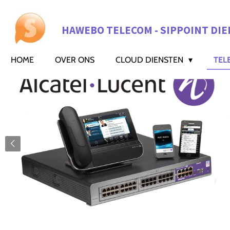
Ga
direct
HAWEBO TELECOM - SIPPOINT DIE
naar
de
hoofdinhoud
HOME
OVER ONS
CLOUD DIENSTEN
TEL