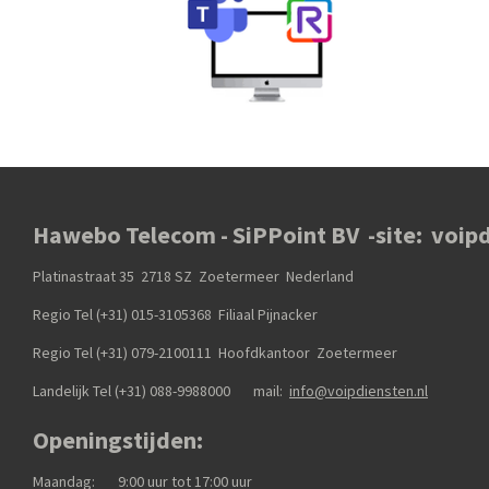
Hawebo Telecom - SiPPoint BV -site: voipd
Platinastraat 35 2718 SZ Zoetermeer Nederland
Regio Tel (+31) 015-3105368
Filiaal Pijnacker
Regio Tel (+31) 079-2100111
Hoofdkantoor Zoetermeer
Landelijk Tel (+31)
088-9988000
mail:
info@voipdiensten.nl
Openingstijden:
Maandag: 9:00 uur tot 17:00 uur