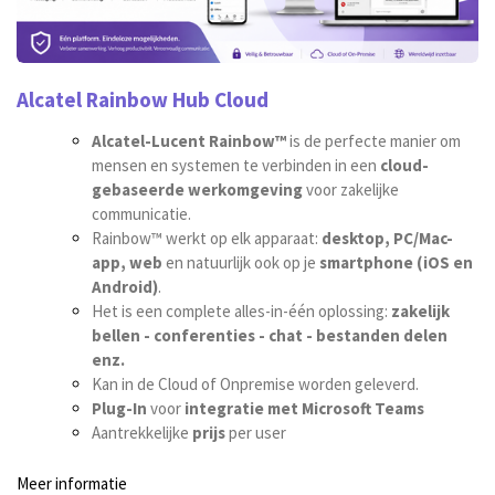
Alcatel Rainbow Hub Cloud
Alcatel-Lucent Rainbow™
is de perfecte manier om
mensen en systemen te verbinden in een
cloud-
gebaseerde werkomgeving
voor zakelijke
communicatie.
Rainbow™ werkt op elk apparaat:
desktop, PC/Mac-
app, web
en natuurlijk ook op je
smartphone
(iOS en
Android)
.
Het is een complete alles-in-één oplossing:
zakelijk
bellen - conferenties - chat - bestanden delen
enz.
Kan in de Cloud of Onpremise worden geleverd.
Plug-In
voor
integratie met Microsoft Teams
Aantrekkelijke
prijs
per user
Meer informatie