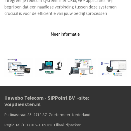
Integreer je telecom systeem met CRM/ERP applicaties. Wij
begrijpen dat een naadloze verbinding tussen deze systemen
cruciaal is voor de efficiëntie van jouw bedrijfsprocessen
Meer informatie
Hawebo Telecom - SiPPoint BV -site:
voipdiensten.nl
Platinastraat 35 2718 SZ Zoetermeer Nederland
Regio Tel (+31) 015-3105368
Filiaal Pijnacker