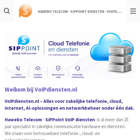
Ga
H
AWEBO TELECOM - SIPPOINT DIENSTEN - VOIPDIENSTEN.NL
direct
naar
de
hoofdinhoud
Welkom bij VoIPdiensten.nl
VoIPdiensten.nl – Alles voor zakelijke telefonie, cloud,
internet, AI-oplossingen en netwerkbeheer onder één dak.
Hawebo Telecom
-
SiPPoint VoIP diensten
is al meer dan 25
jaar specialist in zakelijke communicatie hardware en diensten.
We staan voor betrouwbare telefonie-, cloud- en