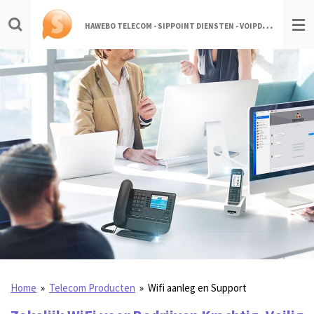
Ga
H
AWEBO TELECOM - SIPPOINT DIENSTEN - VOIPDIENSTEN.NL
direct
naar
de
hoofdinhoud
Home
»
Telecom Producten
»
Wifi aanleg en Support