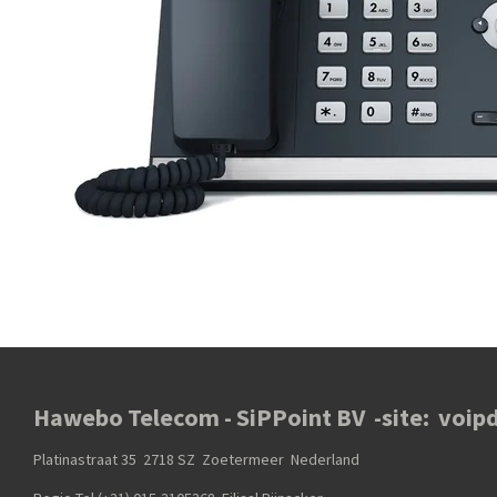
Hawebo Telecom - SiPPoint BV -site: voipd
Platinastraat 35 2718 SZ Zoetermeer Nederland