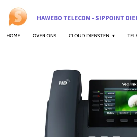
Ga
direct
HAWEBO TELECOM - SIPPOINT DIE
naar
de
hoofdinhoud
HOME
OVER ONS
CLOUD DIENSTEN
TEL